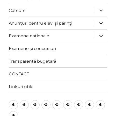
extinde
Catedre
meniul
copil
extinde
Anunțuri pentru elevi și părinți
meniul
copil
extinde
Examene naționale
meniul
copil
Examene și concursuri
Transparență bugetară
CONTACT
Linkuri utile
Prezentare
Management
Proiecte
Catedre
Anunțuri
Examene
Examene
Transpare
CON
și
pentru
naționale
și
bugetară
Linkuri