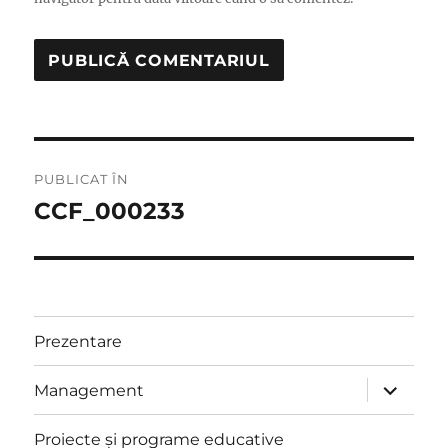
Navigare
PUBLICAT ÎN
în
CCF_000233
articole
Prezentare
extinde
Management
meniul
copil
Proiecte și programe educative