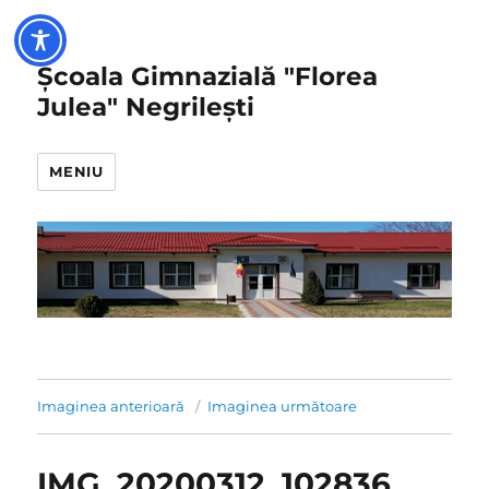
Școala Gimnazială "Florea
Julea" Negrilești
MENIU
Imaginea anterioară
Imaginea următoare
IMG_20200312_102836