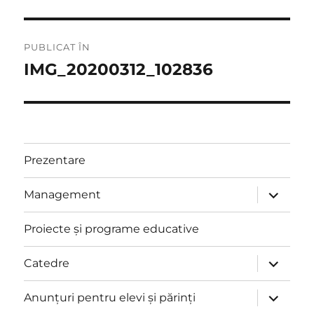
Navigare
PUBLICAT ÎN
în
IMG_20200312_102836
articole
Prezentare
extinde
Management
meniul
copil
Proiecte și programe educative
extinde
Catedre
meniul
copil
extinde
Anunțuri pentru elevi și părinți
meniul