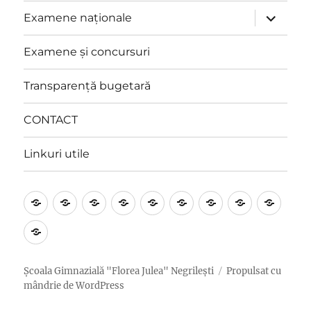
copil
extinde
Examene naționale
meniul
copil
Examene și concursuri
Transparență bugetară
CONTACT
Linkuri utile
Prezentare
Management
Proiecte
Catedre
Anunțuri
Examene
Examene
Transpare
CON
și
pentru
naționale
și
bugetară
Linkuri
programe
elevi
concursuri
utile
educative
și
Școala Gimnazială "Florea Julea" Negrilești
Propulsat cu
părinți
mândrie de WordPress