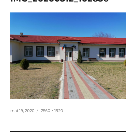
Publicat
Dimensiune
mai 19, 2020
2560 × 1920
pe
completă