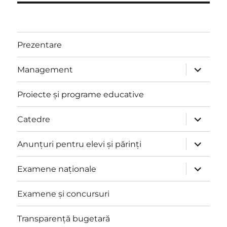
Prezentare
extinde
Management
meniul
copil
Proiecte și programe educative
extinde
Catedre
meniul
copil
extinde
Anunțuri pentru elevi și părinți
meniul
copil
extinde
Examene naționale
meniul
copil
Examene și concursuri
Transparență bugetară