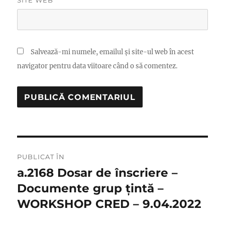
SITE WEB
Salvează-mi numele, emailul și site-ul web în acest
navigator pentru data viitoare când o să comentez.
Navigare
PUBLICAT ÎN
în
a.2168 Dosar de înscriere –
Documente grup țintă –
articole
WORKSHOP CRED – 9.04.2022