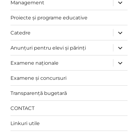
extinde
Management
meniul
copil
Proiecte și programe educative
extinde
Catedre
meniul
copil
extinde
Anunțuri pentru elevi și părinți
meniul
copil
extinde
Examene naționale
meniul
copil
Examene și concursuri
Transparență bugetară
CONTACT
Linkuri utile