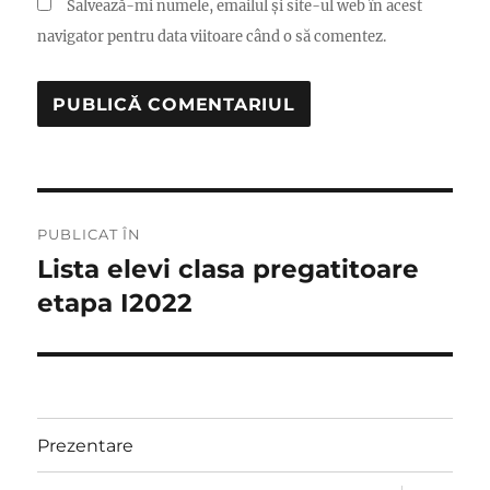
Salvează-mi numele, emailul și site-ul web în acest
navigator pentru data viitoare când o să comentez.
Navigare
PUBLICAT ÎN
în
Lista elevi clasa pregatitoare
etapa I2022
articole
Prezentare