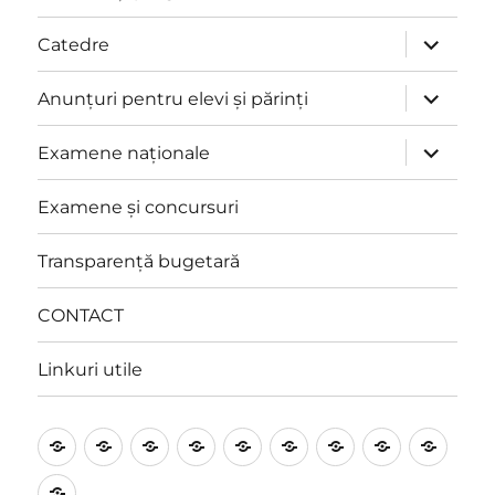
extinde
Catedre
meniul
copil
extinde
Anunțuri pentru elevi și părinți
meniul
copil
extinde
Examene naționale
meniul
copil
Examene și concursuri
Transparență bugetară
CONTACT
Linkuri utile
Prezentare
Management
Proiecte
Catedre
Anunțuri
Examene
Examene
Transpare
CON
și
pentru
naționale
și
bugetară
Linkuri