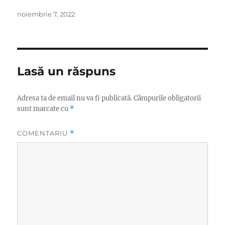
Publicat
noiembrie 7, 2022
pe
Lasă un răspuns
Adresa ta de email nu va fi publicată.
Câmpurile obligatorii
sunt marcate cu
*
COMENTARIU
*