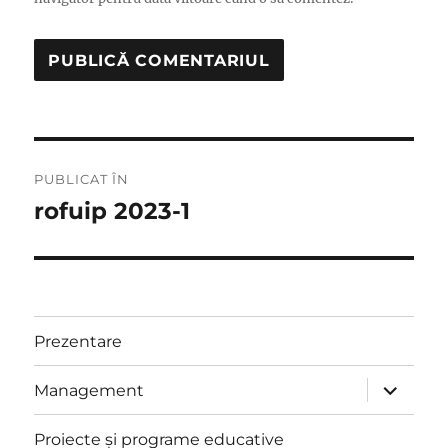
Navigare
PUBLICAT ÎN
în
rofuip 2023-1
articole
Prezentare
extinde
Management
meniul
copil
Proiecte și programe educative