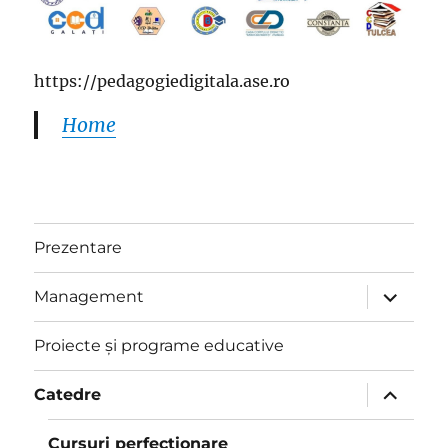
https://pedagogiedigitala.ase.ro
Home
Prezentare
extinde
Management
meniul
copil
Proiecte și programe educative
extinde
Catedre
meniul
copil
Cursuri perfecționare