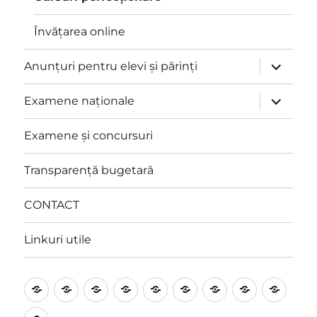
Învățarea online
extinde
Anunțuri pentru elevi și părinți
meniul
copil
extinde
Examene naționale
meniul
copil
Examene și concursuri
Transparență bugetară
CONTACT
Linkuri utile
Prezentare
Management
Proiecte
Catedre
Anunțuri
Examene
Examene
Transpare
CON
și
pentru
naționale
și
bugetară
Linkuri