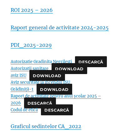
ROI 2025 – 2026
Raport general de activitate 2024-2025
PDI_2025-2029
Autorizatie Gradinita Negrilesti
DESCARCĂ
Autorizatii sanitare
DOWNLOAD
aviz ISU
DOWNLOAD
Aviz securitate la incendiu ISU
Grădiniță-1
DOWNLOAD
Raport de activitate pentru anul școlar 2025 –
2026
DESCARCĂ
Codul de etică
DESCARCĂ
Graficul sedintelor CA_2022