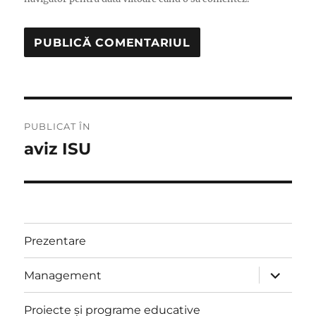
Navigare
PUBLICAT ÎN
în
aviz ISU
articole
Prezentare
extinde
Management
meniul
copil
Proiecte și programe educative