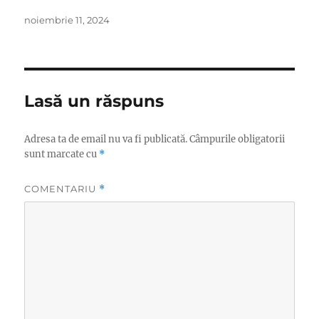
Publicat
noiembrie 11, 2024
pe
Lasă un răspuns
Adresa ta de email nu va fi publicată.
Câmpurile obligatorii
sunt marcate cu
*
COMENTARIU
*