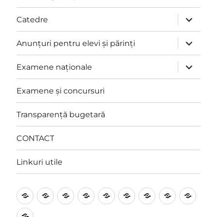
extinde
Catedre
meniul
copil
extinde
Anunțuri pentru elevi și părinți
meniul
copil
extinde
Examene naționale
meniul
copil
Examene și concursuri
Transparență bugetară
CONTACT
Linkuri utile
Prezentare
Management
Proiecte
Catedre
Anunțuri
Examene
Examene
Transpare
CON
și
pentru
naționale
și
bugetară
Linkuri