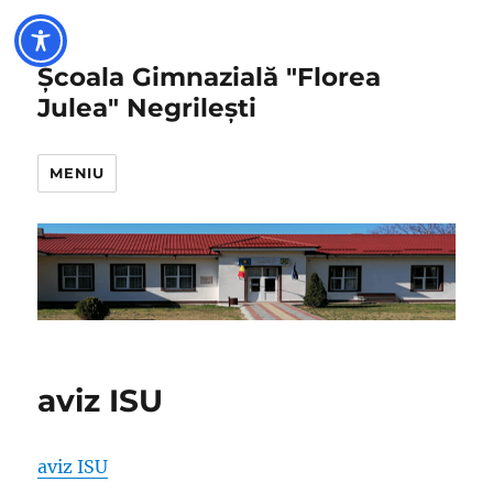
Școala Gimnazială "Florea
Julea" Negrilești
MENIU
aviz ISU
aviz ISU