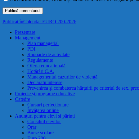
Navigare
Publicat în
Calendar EURO 200-2026
în
Prezentare
Management
articole
Plan managerial
PDI
Rapoarte de activitate
Regulamente
Oferta educațională
Hotărâri C.A.
Managementul cazurilor de violență
Declaratii interese
Prevenirea și combaterea hărțuirii pe criteriul de sex, pre
Proiecte și programe educative
Catedre
Cursuri perfecționare
Învățarea online
Anunțuri pentru elevi și părinți
Consiliul elevilor
Orar
Burse școlare
Euro 200