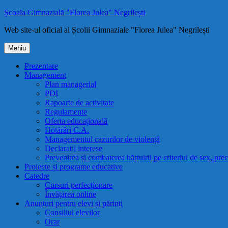
Sari
Școala Gimnazială "Florea Julea" Negrilești
la
Web site-ul oficial al Școlii Gimnaziale "Florea Julea" Negrilești
conținut
Meniu
Prezentare
Management
Plan managerial
PDI
Rapoarte de activitate
Regulamente
Oferta educațională
Hotărâri C.A.
Managementul cazurilor de violență
Declaratii interese
Prevenirea și combaterea hărțuirii pe criteriul de sex, pre
Proiecte și programe educative
Catedre
Cursuri perfecționare
Învățarea online
Anunțuri pentru elevi și părinți
Consiliul elevilor
Orar