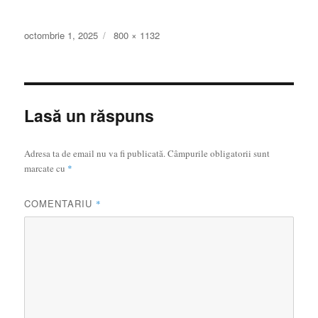
Publicat
Dimensiune
octombrie 1, 2025
800 × 1132
pe
completă
Lasă un răspuns
Adresa ta de email nu va fi publicată.
Câmpurile obligatorii sunt
marcate cu
*
COMENTARIU
*