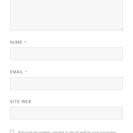
NUME
*
EMAIL
*
SITE WEB
Salvează-mi numele, emailul și site-ul web în acest navigator