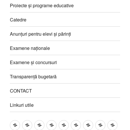
Proiecte și programe educative
Catedre
Anunțuri pentru elevi și părinți
Examene naționale
Examene și concursuri
Transparență bugetară
CONTACT
Linkuri utile
Prezentare
Management
Proiecte
Catedre
Anunțuri
Examene
Examene
Transparență
CONT