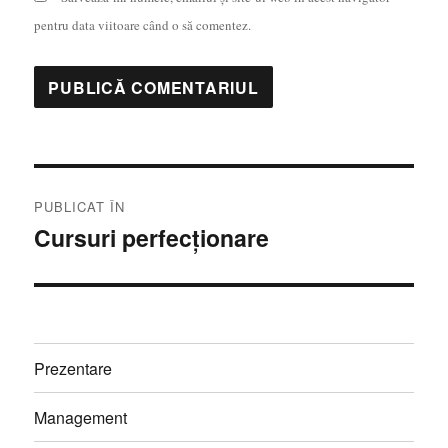
pentru data viitoare când o să comentez.
Navigare
PUBLICAT ÎN
în
Cursuri perfecționare
articole
Prezentare
Management