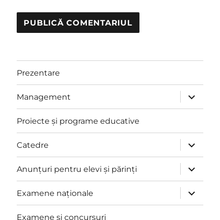
Prezentare
extinde
Management
meniul
copil
Proiecte și programe educative
extinde
Catedre
meniul
copil
extinde
Anunțuri pentru elevi și părinți
meniul
copil
extinde
Examene naționale
meniul
copil
Examene și concursuri