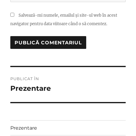
Salvează-mi numele, emailul și site-ul web în acest
navigator pentru data viitoare când o să comentez.
Navigare
PUBLICAT ÎN
în
Prezentare
articole
Prezentare