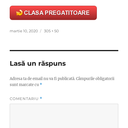
Publicat
Dimensiune
martie 10, 2020
305 × 50
pe
completă
Lasă un răspuns
Adresa ta de email nu va fi publicată.
Câmpurile obligatorii
sunt marcate cu
*
COMENTARIU
*