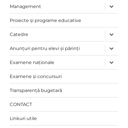
extinde
Management
meniul
copil
Proiecte și programe educative
extinde
Catedre
meniul
copil
extinde
Anunțuri pentru elevi și părinți
meniul
copil
extinde
Examene naționale
meniul
copil
Examene și concursuri
Transparență bugetară
CONTACT
Linkuri utile