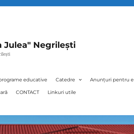
 Julea" Negrilești
ilești
 programe educative
Catedre
Anunțuri pentru ele
ară
CONTACT
Linkuri utile