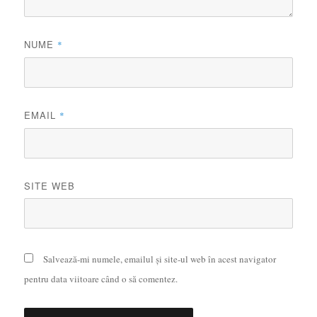
NUME
*
EMAIL
*
SITE WEB
Salvează-mi numele, emailul și site-ul web în acest navigator
pentru data viitoare când o să comentez.