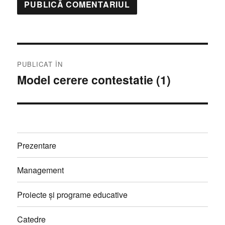
Navigare
PUBLICAT ÎN
în
Model cerere contestatie (1)
articole
Prezentare
Management
Proiecte și programe educative
Catedre