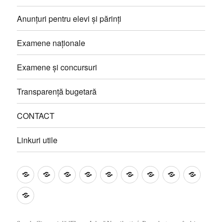
Anunțuri pentru elevi și părinți
Examene naționale
Examene și concursuri
Transparență bugetară
CONTACT
Linkuri utile
Prezentare
Management
Proiecte
Catedre
Anunțuri
Examene
Examene
Transparență
CONT
și
pentru
naționale
și
bugetară
Linkuri
programe
elevi
concursuri
utile
educative
și