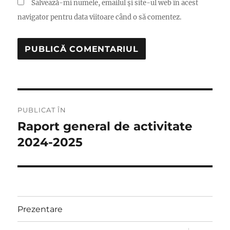
Salvează-mi numele, emailul și site-ul web în acest
navigator pentru data viitoare când o să comentez.
Navigare
PUBLICAT ÎN
în
Raport general de activitate
2024-2025
articole
Prezentare