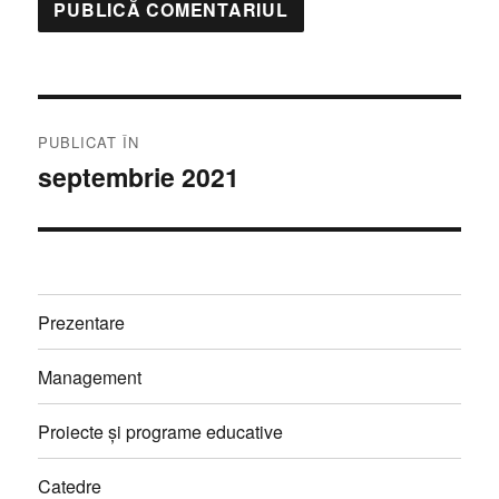
Navigare
PUBLICAT ÎN
în
septembrie 2021
articole
Prezentare
Management
Proiecte și programe educative
Catedre