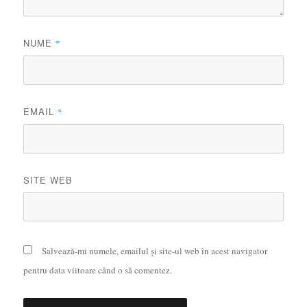
NUME
*
EMAIL
*
SITE WEB
Salvează-mi numele, emailul și site-ul web în acest navigator
pentru data viitoare când o să comentez.