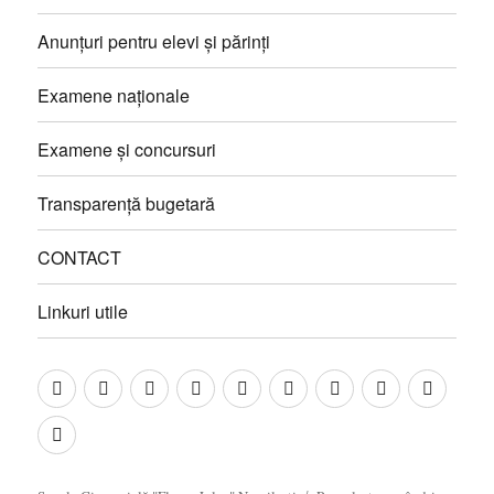
Anunțuri pentru elevi și părinți
Examene naționale
Examene și concursuri
Transparență bugetară
CONTACT
Linkuri utile
Prezentare
Management
Proiecte
Catedre
Anunțuri
Examene
Examene
Transparență
CONT
și
pentru
naționale
și
bugetară
Linkuri
programe
elevi
concursuri
utile
educative
și