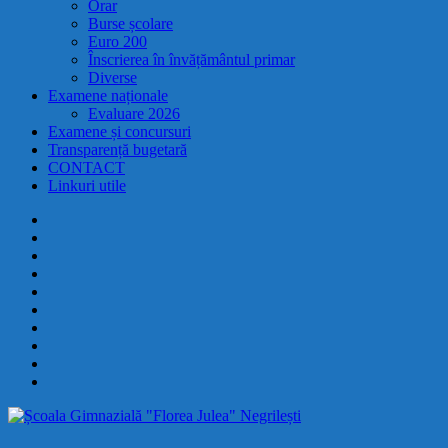
Orar
Burse școlare
Euro 200
Înscrierea în învățământul primar
Diverse
Examene naționale
Evaluare 2026
Examene și concursuri
Transparență bugetară
CONTACT
Linkuri utile
Prezentare
Management
Proiecte
și
Catedre
programe
Anunțuri
educative
pentru
Examene
elevi
naționale
Examene
și
și
Transparență
părinți
concursuri
bugetară
CONTACT
Linkuri
utile